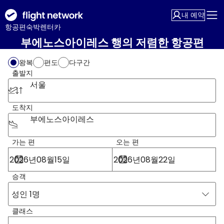
내 예약
항공편
숙박
렌터카
부에노스아이레스 행의 저렴한 항공편
왕복
편도
다구간
출발지
서울
도착지
부에노스아이레스
가는 편
오는 편
승객
성인 1명
클래스