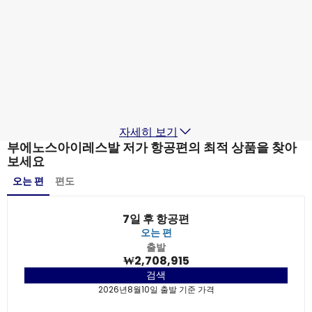
부에노스아이레스
2026년8월19일
-
2026년8월26일
₩2,646,498
출발지
Jetstar Airways
+
1 더 보기
부에노스아이레스
2026년8월20일
-
2026년8월27일
₩3,203,448
출발지
자세히 보기
부에노스아이레스발 저가 항공편의 최적 상품을 찾아
보세요
오는 편
편도
7일 후 항공편
오는 편
출발
₩2,708,915
검색
2026년8월10일 출발 기준 가격