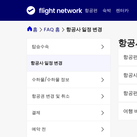
항공편
숙박
렌터카
홈
FAQ 홈
항공사 일정 변경
항공
탑승수속
항공편
항공사 일정 변경
항공사
수하물/수하물 정보
항공편
항공권 변경 및 취소
여행 
결제
예약 전