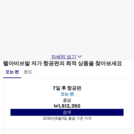
텔아비브
2026년8월21일
-
2026년8월28일
₩1,800,559
출발지
Etihad Airways
텔아비브
2026년8월22일
-
2026년8월29일
₩1,698,960
출발지
자세히 보기
텔아비브발 저가 항공편의 최적 상품을 찾아보세요
오는 편
편도
7일 후 항공편
오는 편
출발
₩1,612,350
검색
2026년8월11일 출발 기준 가격