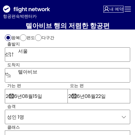
내 예약
항공편
숙박
렌터카
텔아비브 행의 저렴한 항공편
왕복
편도
다구간
출발지
서울
도착지
텔아비브
가는 편
오는 편
승객
성인 1명
클래스